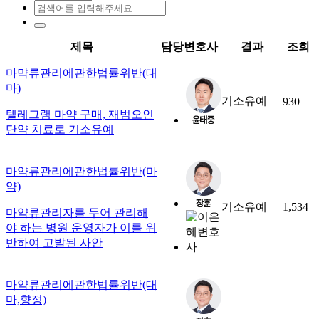
제목
담당변호사
결과
조회
마먁류관리에관한법률위반(대
마)
기소유예
930
텔레그램 마약 구매, 재범오인
단약 치료로 기소유예
마약류관리에관한법률위반(마
약)
기소유예
1,534
마약류관리자를 두어 관리해
야 하는 병원 운영자가 이를 위
반하여 고발된 사안
마약류관리에관한법률위반(대
마,향정)