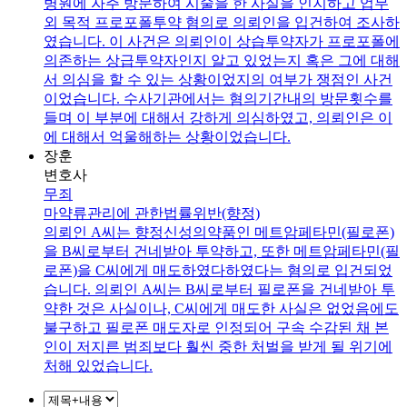
병원에 자주 방문하여 시술을 한 사실을 인지하고 업무
외 목적 프로포폴투약 혐의로 의뢰인을 입건하여 조사하
였습니다. 이 사건은 의뢰인이 상습투약자가 프로포폴에
의존하는 상급투약자인지 알고 있었는지 혹은 그에 대해
서 의심을 할 수 있는 상황이었지의 여부가 쟁점인 사건
이었습니다. 수사기관에서는 혐의기간내의 방문횟수를
들며 이 부분에 대해서 강하게 의심하였고, 의뢰인은 이
에 대해서 억울해하는 상황이었습니다.
장훈
변호사
무죄
마약류관리에 관한법률위반(향정)
의뢰인 A씨는 향정신성의약품인 메트암페타민(필로폰)
을 B씨로부터 건네받아 투약하고, 또한 메트암페타민(필
로폰)을 C씨에게 매도하였다하였다는 혐의로 입건되었
습니다. 의뢰인 A씨는 B씨로부터 필로폰을 건네받아 투
약한 것은 사실이나, C씨에게 매도한 사실은 없었음에도
불구하고 필로폰 매도자로 인정되어 구속 수감된 채 본
인이 저지른 범죄보다 훨씬 중한 처벌을 받게 될 위기에
처해 있었습니다.