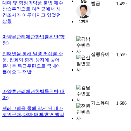
대마 및 향정의약품 불법 매수
벌금
1,499
상습투약으로 여러곳에서 사
건조사가 이루어지고 있었던
상황
마약류관리에관한법률위반(향
정)
인터넷을 통해 일명 러쉬를 주
집행유예
1,559
문, 잡화와 함께 상자에 넣어
은닉후 특급우편으로 국내에
들어오다 적발
마약류관리에관한법률위반(대
마)
기소유예
1,686
텔레그램을 통해 알게 된 대마
코인구매, 대마 매매/흡연 발각