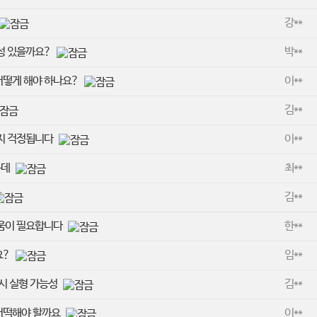
강**
성 있을까요?
박**
어떻게 해야 하나요?
이**
김**
을지 걱정됩니다
이**
는데
최**
김**
도움이 필요합니다
한**
요?
임**
 시 실형 가능성
김**
어떡해야 할까요
이**