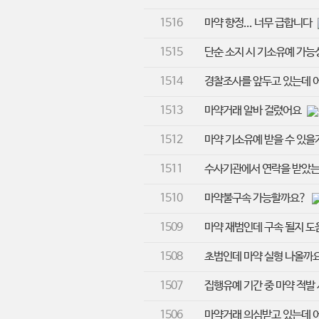
1516
마약 향정... 너무 급합니다
1515
단순 소지 시 기소유예 가능
1514
경찰조사를 앞두고 있는데 
1513
마약거래 알바 걸렸어요
1512
마약 기소유예 받을 수 있
1511
수사기관에서 연락을 받았
1510
마약불구속 가능할까요?
1509
마약 재범인데 구속 될지 
1508
초범인데 마약 실형 나올까
1507
집행유예 기간 중 마약 적발
1506
마약거래 의심받고 있는데 