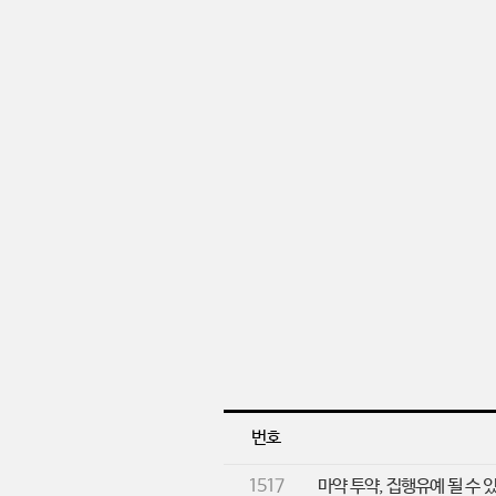
번호
1517
마약 투약, 집행유예 될 수