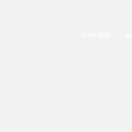
TS 마약 전담팀
성