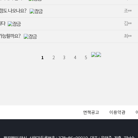
 정도 나오나요?
조**
니다
김**
 가능할까요?
최**
1
2
3
4
5
면책공고
이용약관