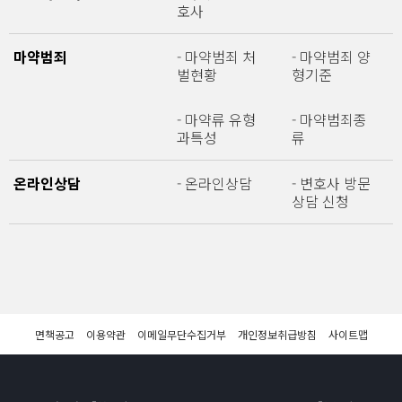
호사
마약범죄
- 마약범죄 처
- 마약범죄 양
벌현황
형기준
- 마약류 유형
- 마약범죄종
과특성
류
온라인상담
- 온라인상담
- 변호사 방문
상담 신청
면책공고
이용약관
이메일무단수집거부
개인정보취급방침
사이트맵