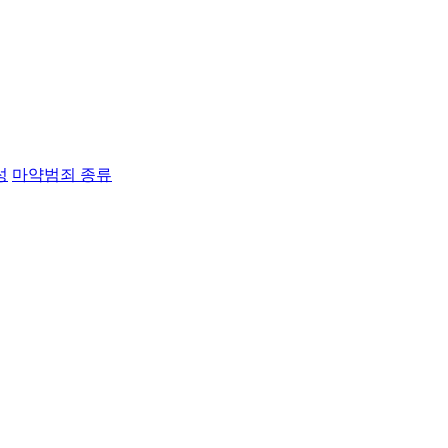
성
마약범죄 종류