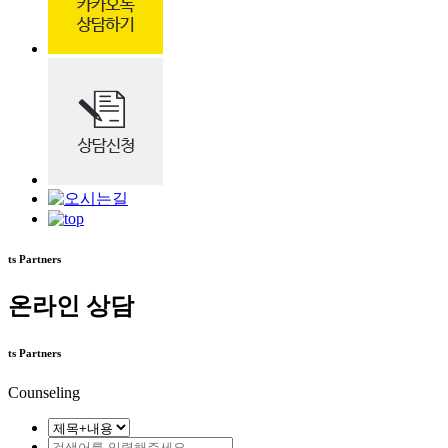
ts Partners
온라인 상담
ts Partners
Counseling