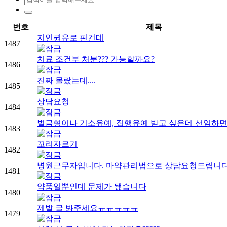
번호
제목
지인권유로 핀건데
1487
치료 조건부 처분??? 가능할까요?
1486
진짜 몰랐는데....
1485
상담요청
1484
벌금형이나 기소유예, 집행유예 받고 싶은데 선임하
1483
꼬리자르기
1482
병원근무자입니다. 마약관리법으로 상담요청드립니
1481
약품일뿐인데 문제가 됐습니다
1480
제발 글 봐주세요ㅠㅠㅠㅠㅠ
1479