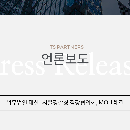
TS PARTNERS
언론보도
ress Relea
법무법인 태신-서울경찰청 직장협의회, MOU 체결