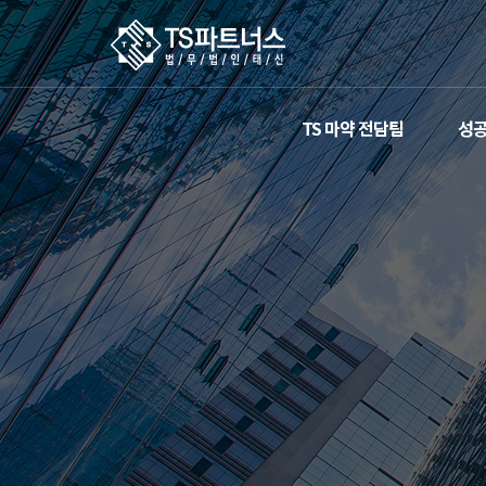
TS 마약 전담팀
성