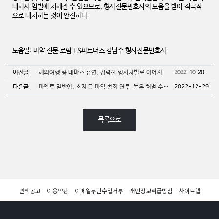
대해서 엄벌에 처해질 수 있으므로, 형사전문변호사의 도움을 받아 적극적
으로 대처하는 것이 안전하다.
도움말: 마약 전문 로펌 TS파트너스 김남수 형사전문변호사
이전글
해외여행 중 대마초 흡연, 강력한 형사처벌로 이어져
2022-10-20
다음글
마약류 밀반입, 소지 등 마약 범죄 연루, 높은 처벌 수위
2022-12-29
예상해야
목록으로
면책공고
이용약관
이메일무단수집거부
개인정보취급방침
사이트맵