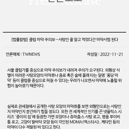
Press Release
[법률칼럼] 클럽 마약 주의보…사탕인 줄 알고 먹었다간 마약사범 된다
언론매체 : TWNEWS
작성일 : 2022-11-21
서울 클럽가를 중심으로 마약 주의보가 내려져 주의가 요구된다. 외형상 식
별이 어려운 사탕모양의 마약류나 음료 혹은 술에 몰래 타는 일명 '퐁당 마
약' 등이 클럽을 중심으로 퍼질 수 있다는 우려가 나오면서 마약에 노출될 위
험이 높아졌기 때문이다.
실제로 관세청에서 공개한 사탕 모양의 마약류를 보면 외형만으로는 사탕인
지 마약인지 분간하기 힘들 정도다. 또한 전 세계적인 인기를 끈 넷플릭스 시
리즈 '종이의 집'에 등장한 가면 모양이나 츄파츕스 사탕 로고, 명품 루이비
통 로고, 고양이 발바닥 모양 등이 각인된 MDMA(엑스터시), 케타민 등의
마약이 다수 적발된 바 있다고 한다.