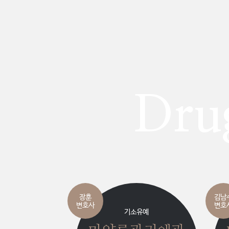
Drug
장훈
김남
변호사
변호
기소유예