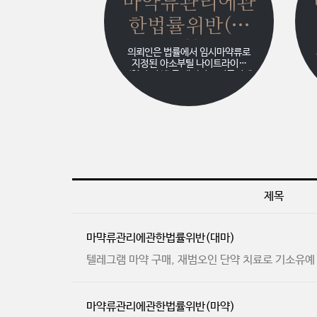
마약류관리에관
한법률위반(마
약)
의뢰인은 법률에서 임시마약류로
지정된 아소부틸 나이트라이트
(일명 러쉬)를 해외직구 어플리케
이션을 통해서 수회에 걸쳐서 매수
하고, 매입한 러쉬를 보관 및 냄새
를 맡는 방법으로 투약하였습니
다. 의뢰인은 과거 해외에서 거주
할 때 위 마약류를 손쉽게 구했던
적이 있어 국내에서 러쉬가 불법인
지를 모르는 상황에서 수면제를 처
방받아 복용하였음에도 개선되지
않자 위 약품을 구매 및 투약을 하
였습니다. 나중에 러쉬의 취급 및
제목
투약이 불법인 것을 인지하고서는
처벌받는 것이 두려워 이에 대한
법률적 해결방안을 모색하고자 태
신을 찾게 되었습니다.
마먁류관리에관한법률위반(대마)
텔레그램 마약 구매, 재범오인 단약 치료로 기소유예
마약류관리에관한법률위반(마약)