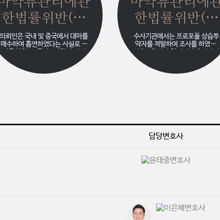
마약류관리에관
마약류관리에
한법률위반(대
한법률위반(향
마) 등
정)
의뢰인은 국내 및 중국에서 대마를
수사기관에서는 프로포폴 상습투
매수하여 흡연하였다는 사실로 수
약자를 적발하여 조사를 하였고,
사를 받았고, 중간판매책과의 접
상습투약자가 혐의기간에 의뢰인
점이 있음에도 불구하고 이에 관하
이 운영하는 병원에 자주 방문하
여 진술을 거부한다는 것을 주된
시술을 한 사실을 인지하고 업무
이유로 하여 검찰은 의뢰인에 대하
외 목적 프로포폴투약 혐의로 의
여 사후구속영장을 신청하기에 이
인을 입건하여 조사하였습니다.
르렀습니다. 의뢰인은 단순 대마
이 사건은 의뢰인이 상습투약자가
매수 및 흡연 사실은 인정하고 있
프로포폴에 의존하는 상급투약자
었으나, 중간판매책과의 관련성을
인지 알고 있었는지 혹은 그에 대
들어 검찰에서 구속영장을 신청한
해서 의심을 할 수 있는 상황이었
이상 적절한 대응 없이는 구속을
지의 여부가 쟁점인 사건이었습니
피할 수 없는 상황이었습니다.
다. 수사기관에서는 혐의기간내의
담당변호사
방문횟수를 들며 이 부분에 대해
강하게 의심하였고, 의뢰인은 이
에 대해서 억울해하는 상황이었습
니다.