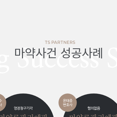
TS PARTNERS
마약사건 성공사례
 Success 
수
윤태중
사
변호사
영장청구기각
혐의없음