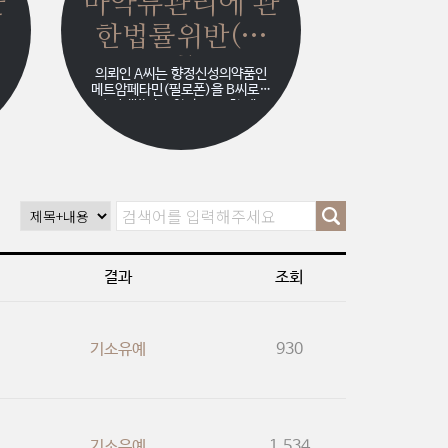
관
마약류관리에 관
한법률위반(향
정)
의뢰인 A씨는 향정신성의약품인
메트암페타민(필로폰)을 B씨로부
터 건네받아 투약하고, 또한 메트
여
암페타민(필로폰)을 C씨에게 매
도하였다하였다는 혐의로 입건되
뢰
었습니다. 의뢰인 A씨는 B씨로부
터 필로폰을 건네받아 투약한 것은
사실이나, C씨에게 매도한 사실은
없었음에도 불구하고 필로폰 매도
자로 인정되어 구속 수감된 채 본
인이 저지른 범죄보다 훨씬 중한
처벌을 받게 될 위기에 처해 있었
습니다.
결과
조회
서
기소유예
930
기소유예
1,534