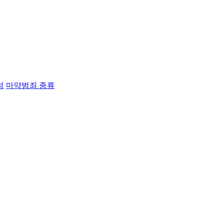
성
마약범죄 종류