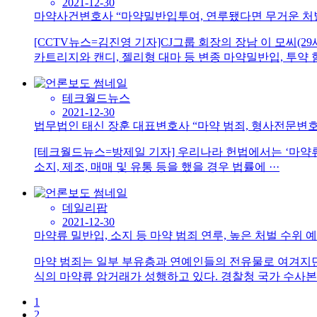
2021-12-30
마약사건변호사 “마약밀반입투여, 연루됐다면 무거운 처
[CCTV뉴스=김진영 기자]CJ그룹 회장의 장남 이 모씨(
카트리지와 캔디, 젤리형 대마 등 변종 마약밀반입, 투약 혐
테크월드뉴스
2021-12-30
법무법인 태신 장훈 대표변호사 “마약 범죄, 형사전문변호
[테크월드뉴스=방제일 기자] 우리나라 헌법에서는 ‘마약류
소지, 제조, 매매 및 유통 등을 했을 경우 법률에 ···
데일리팝
2021-12-30
마약류 밀반입, 소지 등 마약 범죄 연루, 높은 처벌 수위 
마약 범죄는 일부 부유층과 연예인들의 전유물로 여겨지던 
식의 마약류 암거래가 성행하고 있다. 경찰청 국가 수사본부
1
2