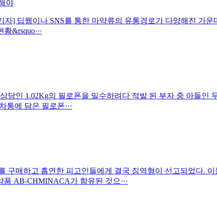
력해야
기자] 딥웹이나 SNS를 통한 마약류의 유통경로가 다양해진 가운데
rsquo···
원 상당인 1.02Kg의 필로폰을 밀수하려다 적발 된 부자 중 아들
차통에 담은 필로폰···
를 구매하고 흡연한 피고인들에게 결국 징역형이 선고되었다. 이
AB-CHMINACA가 함유된 것으···