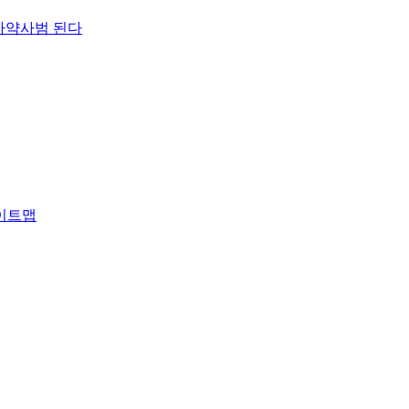
마약사범 된다
이트맵