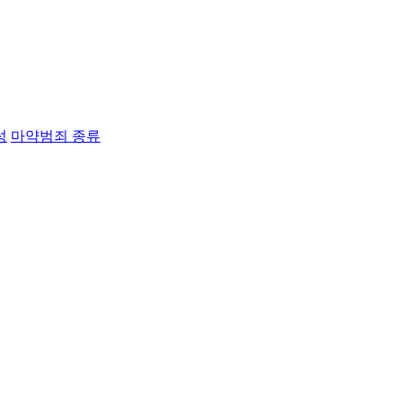
성
마약범죄 종류